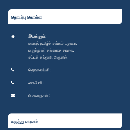
தொடர்பு கொள்ள
இயக்குநர்,
உலகத் தமிழ்ச் சங்கம் மதுரை,
மருத்துவர் தங்கராசு சாலை,
சட்டக் கல்லூரி அருகில்,
தொலைபேசி :
கைபேசி :
மின்னஞ்சல் :
கருத்து வடிவம்