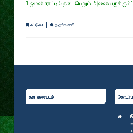
1.ஓமன் நாட்டில் நடைபெறும் அனைவருக்கும்1
கட்டுரை
த.தங்கமணி
தள வரைபடம்
தொடர்ப
இ
உ
ம