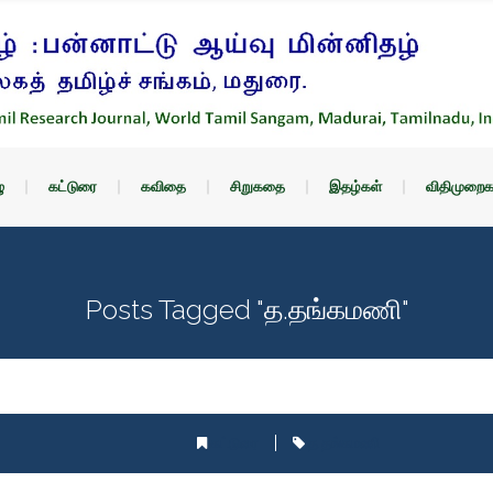
ு
கட்டுரை
கவிதை
சிறுகதை
இதழ்கள்
விதிமுறைக
Posts Tagged "த.தங்கமணி"
கட்டுரை
த.தங்கமணி