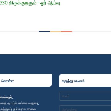
330 திருக்குறளும்–ஓர் ஆய்வு
ு கொள்ள
கருத்து வடிவம்
யக்குநர்,
லகத் தமிழ்ச் சங்கம் மதுரை,
ருத்துவர் தங்கராசு சாலை,