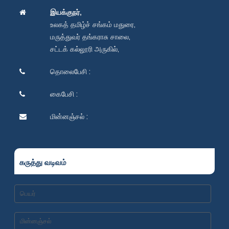
இயக்குநர்,
உலகத் தமிழ்ச் சங்கம் மதுரை,
மருத்துவர் தங்கராசு சாலை,
சட்டக் கல்லூரி அருகில்,
தொலைபேசி :
கைபேசி :
மின்னஞ்சல் :
கருத்து வடிவம்