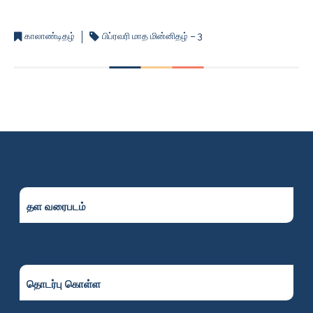
பதிவிறக்கம் செய்க
காலாண்டிதழ்
பிப்ரவரி மாத மின்னிதழ் – 3
தள வரைபடம்
தொடர்பு கொள்ள